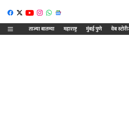
ताज्या बातम्या
महाराष्ट्र
मुंबई पुणे
वेब स्टोर