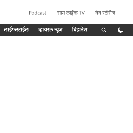
Podcast
साम लाईव्ह TV
वेब स्टोरीज
लाईफस्टाईल
व्हायरल न्यूज
बिझनेस