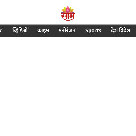
ीज
व्हिडिओ
क्राइम
मनोरंजन
Sports
देश विदेश