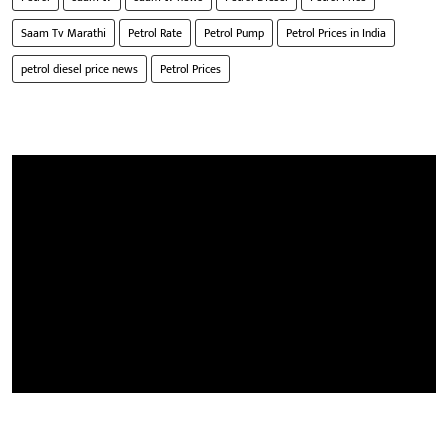
Saam Tv Marathi
Petrol Rate
Petrol Pump
Petrol Prices in India
petrol diesel price news
Petrol Prices