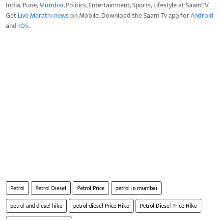
India, Pune,
Mumbai
, Politics, Entertainment, Sports, Lifestyle at SaamTV.
Get
Live Marathi news
on Mobile. Download the Saam Tv app for
Android
and
IOS
.
Petrol
Petrol Diesel
Petrol Price
petrol in mumbai
petrol and diesel hike
petrol-diesel Price Hike
Petrol Diesel Price Hike