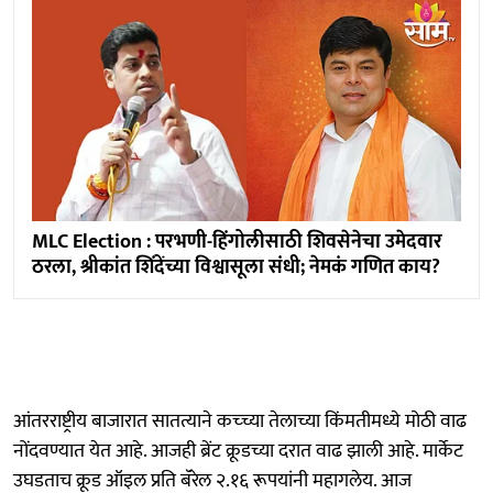
MLC Election : परभणी-हिंगोलीसाठी शिवसेनेचा उमेदवार
ठरला, श्रीकांत शिंदेंच्या विश्वासूला संधी; नेमकं गणित काय?
आंतरराष्ट्रीय बाजारात सातत्याने कच्च्या तेलाच्या किंमतीमध्ये मोठी वाढ
नोंदवण्यात येत आहे. आजही ब्रेंट क्रूडच्या दरात वाढ झाली आहे. मार्केट
उघडताच क्रूड ऑइल प्रति बॅरेल २.१६ रूपयांनी महागलेय. आज