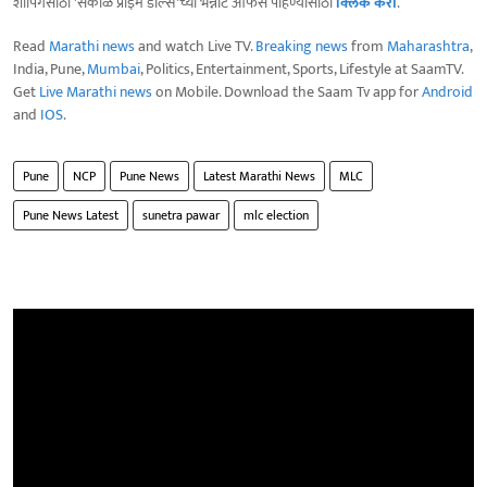
शॉपिंगसाठी 'सकाळ प्राईम डील्स'च्या भन्नाट ऑफर्स पाहण्यासाठी
क्लिक करा
.
Read
Marathi news
and watch Live TV.
Breaking news
from
Maharashtra
,
India, Pune,
Mumbai
, Politics, Entertainment, Sports, Lifestyle at SaamTV.
Get
Live Marathi news
on Mobile. Download the Saam Tv app for
Android
and
IOS
.
Pune
NCP
Pune News
Latest Marathi News
MLC
Pune News Latest
sunetra pawar
mlc election