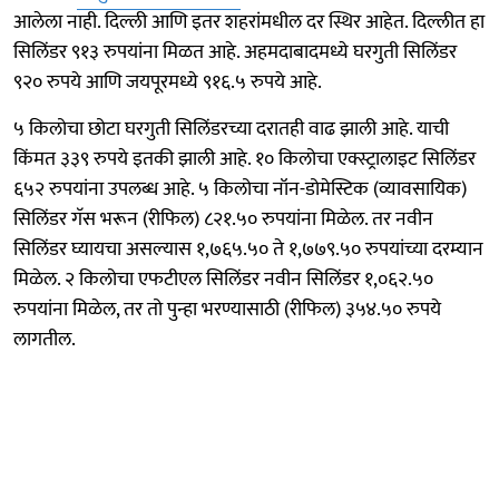
आलेला नाही. दिल्ली आणि इतर शहरांमधील दर स्थिर आहेत. दिल्लीत हा
सिलिंडर ९१३ रुपयांना मिळत आहे. अहमदाबादमध्ये घरगुती सिलिंडर
९२० रुपये आणि जयपूरमध्ये ९१६.५ रुपये आहे.
५ किलोचा छोटा घरगुती सिलिंडरच्या दरातही वाढ झाली आहे. याची
किंमत ३३९ रुपये इतकी झाली आहे. १० किलोचा एक्स्ट्रालाइट सिलिंडर
६५२ रुपयांना उपलब्ध आहे. ५ किलोचा नॉन-डोमेस्टिक (व्यावसायिक)
सिलिंडर गॅस भरून (रीफिल) ८२१.५० रुपयांना मिळेल. तर नवीन
सिलिंडर घ्यायचा असल्यास १,७६५.५० ते १,७७९.५० रुपयांच्या दरम्यान
मिळेल. २ किलोचा एफटीएल सिलिंडर नवीन सिलिंडर १,०६२.५०
रुपयांना मिळेल, तर तो पुन्हा भरण्यासाठी (रीफिल) ३५४.५० रुपये
लागतील.