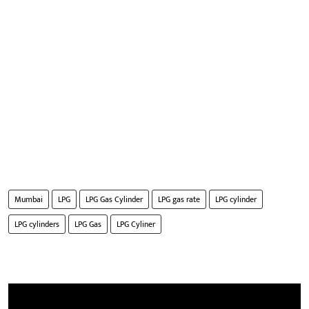
Mumbai
LPG
LPG Gas Cylinder
LPG gas rate
LPG cylinder
LPG cylinders
LPG Gas
LPG Cyliner