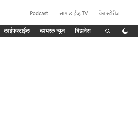
Podcast
साम लाईव्ह TV
वेब स्टोरीज
लाईफस्टाईल
व्हायरल न्यूज
बिझनेस