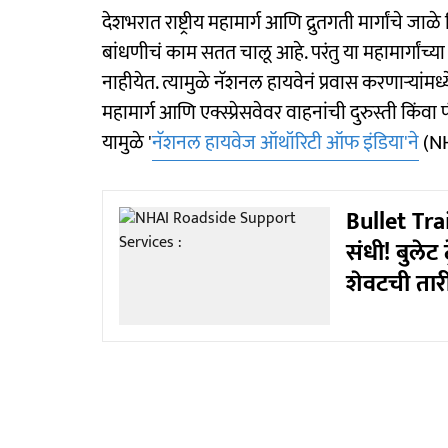
देशभरात राष्ट्रीय महामार्ग आणि द्रुतगती मार्गांचे
बांधणीचं काम सतत चालू आहे. परंतु या महामार्गांच
नाहीयेत. त्यामुळे नॅशनल हायवेनं प्रवास करणाऱ्यांमध्
महामार्ग आणि एक्स्प्रेसवेवर वाहनांची दुरुस्ती किं
यामुळे '
नॅशनल हायवेज ऑथॉरिटी ऑफ इंडिया'ने
(NH
Bullet Tr
संधी! बुलेट 
शेवटची तार