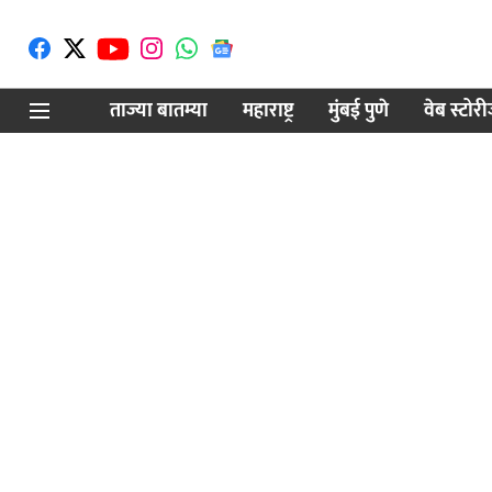
ताज्या बातम्या
महाराष्ट्र
मुंबई पुणे
वेब स्टोर