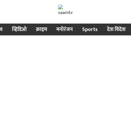
ीज
व्हिडिओ
क्राइम
मनोरंजन
Sports
देश विदेश