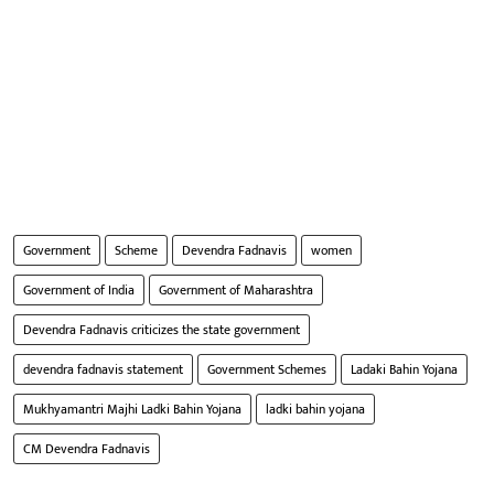
Government
Scheme
Devendra Fadnavis
women
Government of India
Government of Maharashtra
Devendra Fadnavis criticizes the state government
devendra fadnavis statement
Government Schemes
Ladaki Bahin Yojana
Mukhyamantri Majhi Ladki Bahin Yojana
ladki bahin yojana
CM Devendra Fadnavis