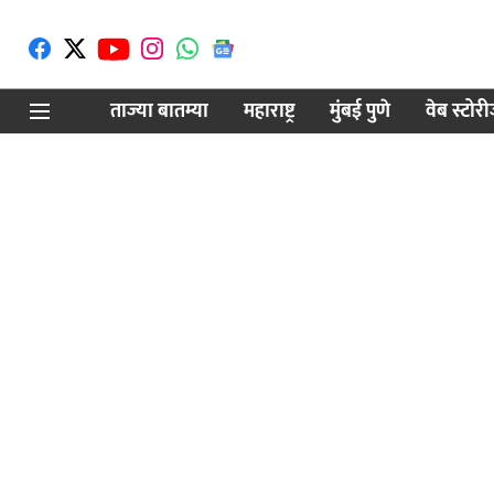
ताज्या बातम्या
महाराष्ट्र
मुंबई पुणे
वेब स्टोर