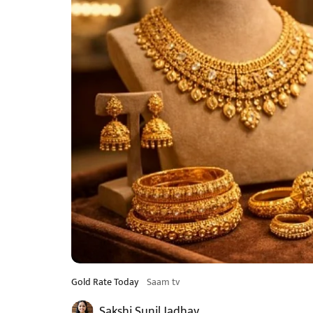
Gold Rate Today
Saam tv
Sakshi Sunil Jadhav