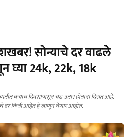
शखबर! सोन्याचे दर वाढले
न घ्या 24k, 22k, 18k
िमतीत बऱ्याच दिवसांपासून चढ-उतार होताना दिसत आहे.
े दर किती आहेत हे जाणून घेणार आहोत.