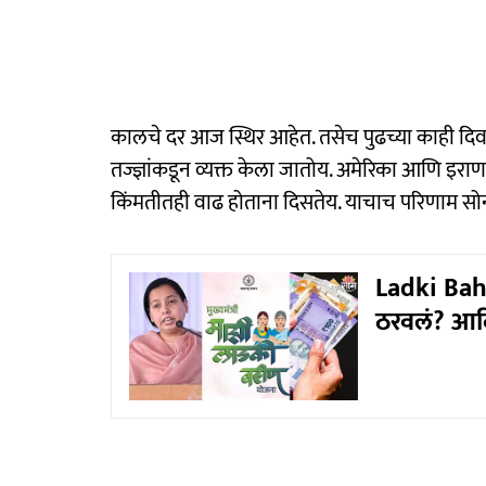
कालचे दर आज स्थिर आहेत. तसेच पुढच्या काही दिवस
तज्ज्ञांकडून व्यक्त केला जातोय. अमेरिका आणि इराणच्
किंमतीतही वाढ होताना दिसतेय. याचाच परिणाम सोन्
Ladki Bahi
ठरवलं? आदि