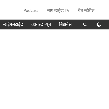
Podcast
साम लाईव्ह TV
वेब स्टोरीज
लाईफस्टाईल
व्हायरल न्यूज
बिझनेस