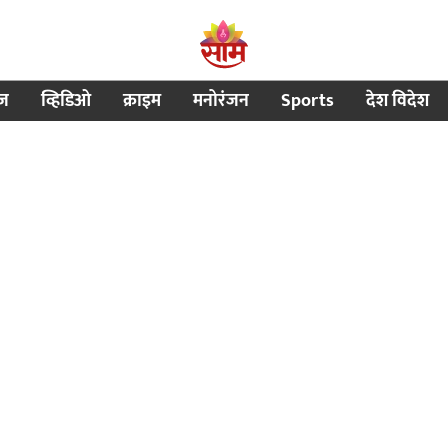
ीज
व्हिडिओ
क्राइम
मनोरंजन
Sports
देश विदेश