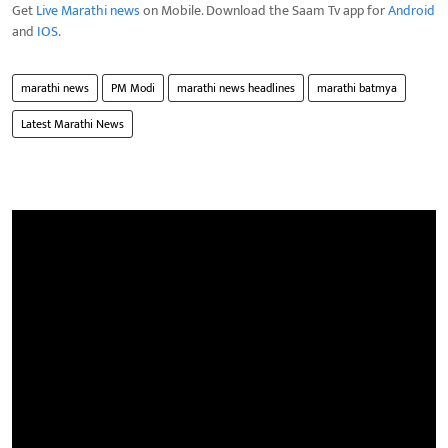
Get
Live Marathi news
on Mobile. Download the Saam Tv app for
Android
and
IOS
.
marathi news
PM Modi
marathi news headlines
marathi batmya
Latest Marathi News