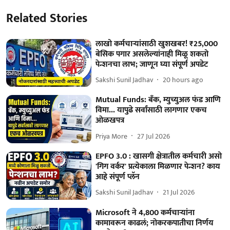
Related Stories
लाखो कर्मचाऱ्यांसाठी खुशखबर! ₹25,000
बेसिक पगार असलेल्यांनाही मिळू शकतो
पेन्शनचा लाभ; जाणून घ्या संपूर्ण अपडेट
Sakshi Sunil Jadhav
20 hours ago
Mutual Funds: बँक, म्युच्युअल फंड आणि
विमा... यापुढे सर्वांसाठी लागणार एकच
ओळखपत्र
Priya More
27 Jul 2026
EPFO 3.0 : खासगी क्षेत्रातील कर्मचारी असो
'गिग वर्कर' प्रत्येकाला मिळणार पेन्शन? काय
आहे संपूर्ण प्लॅन
Sakshi Sunil Jadhav
21 Jul 2026
Microsoft ने 4,800 कर्मचाऱ्यांना
कामावरून काढलं; नोकरकपातीचा निर्णय