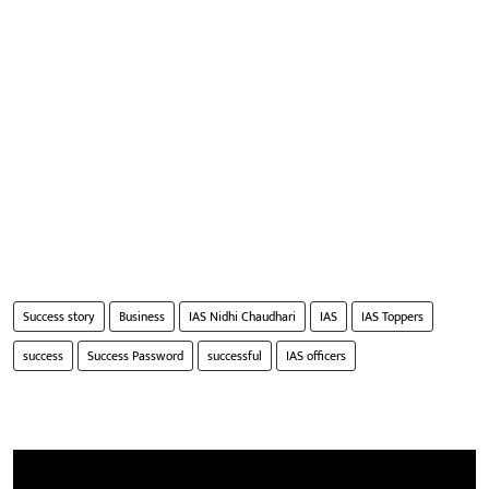
Success story
Business
IAS Nidhi Chaudhari
IAS
IAS Toppers
success
Success Password
successful
IAS officers