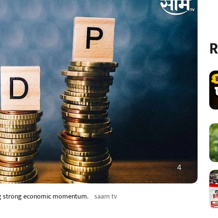
R
cting strong economic momentum.
saam tv