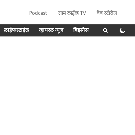
Podcast
साम लाईव्ह TV
वेब स्टोरीज
लाईफस्टाईल
व्हायरल न्यूज
बिझनेस