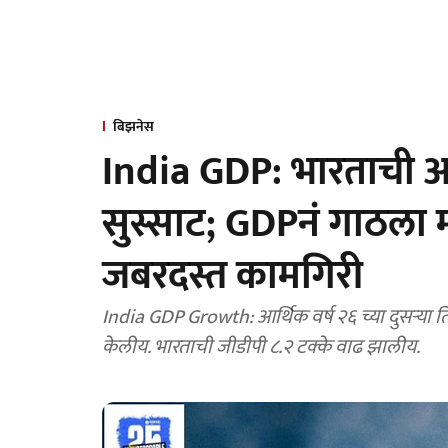
बिझनेस
India GDP: भारताची अर्थ
सुस्साट; GDPनं गाठला मोठा
जबरदस्त कामगिरी
India GDP Growth: आर्थिक वर्ष २६ च्या दुसऱ्या तिमाहीत भारताच्या जीडीपीने अपेक्षेपेक्षा खूपच चांगली कामगिरी
केलीय. भारताची जीडीपी ८.२ टक्के वाढ झालीय.