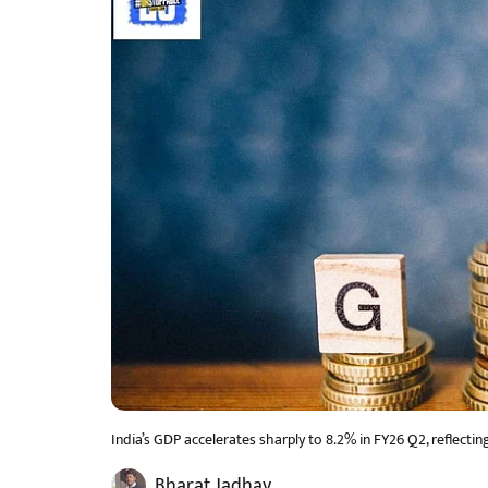
India’s GDP accelerates sharply to 8.2% in FY26 Q2, refle
Bharat Jadhav