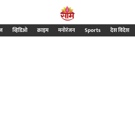
ीज
व्हिडिओ
क्राइम
मनोरंजन
Sports
देश विदेश