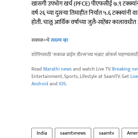
खासगी उपभोग खर्च (PFCE) पीएफसीई ७.९ टक्क्यांनी
वर्ष २६ च्या दुसऱ्या तिमाहीत निर्यात ५.६ टक्क्यांन
होती. चालू आर्थिक वर्षाच्या जुलै-सप्टेंबर कालावधी
सकाळ+चे
सदस्य व्हा
शॉपिंगसाठी 'सकाळ प्राईम डील्स'च्या भन्नाट ऑफर्स पाहण्यासा
Read
Marathi news
and watch Live TV.
Breaking ne
Entertainment, Sports, Lifestyle at SaamTV. Get
Liv
Android
and
IOS
.
India
saamtvnews
saamtv
Amer