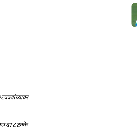
टक्क्यांच्यावर
ास दर ८ टक्के