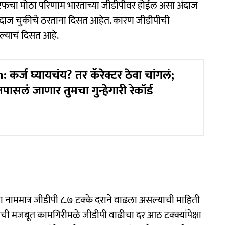
या टॅरिफचा मोठा परिणाम भारताच्या जीडीपीवर होईल असा अंदाज
गळे अंदाज चुकीचे ठरताना दिसत आहेत. कारण जीडीपीची
ल्याचं दिसत आहे.
कर्ज घ्यायचंय? तर कॅरेक्टर ठेवा चांगलं;
सलं जाणार तुमचा गुन्हेगारी रेकॉर्ड
ाचा नाममात्र जीडीपी ८.७ टक्के दराने वाढला असल्याची माहिती
्रांची मजबूत कामगिरीमळे जीडीपी वाढीचा दर आठ टक्क्यांपेक्षा