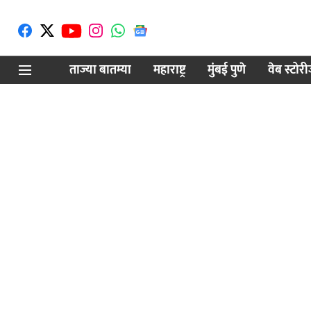
ताज्या बातम्या
महाराष्ट्र
मुंबई पुणे
वेब स्टोर