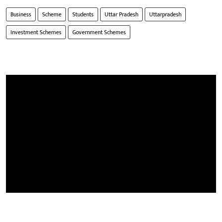
Business
Scheme
Students
Uttar Pradesh
Uttarpradesh
Investment Schemes
Government Schemes