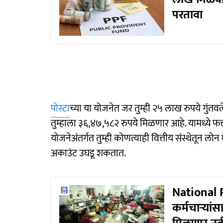
परतावा
पोस्टा
च्या या योजनेत जर तुम्ही २५ लाख रुपये गुंतवले
तुम्हाला ३६,४७,५८२ रुपये मिळणार आहे. यामध्ये फक
योजनेअंतर्गत तुम्ही कोणत्याही वित्तीय संस्थेतून ल
अकाउंट उघडू शकतात.
National P
कर्मचाऱ्यां