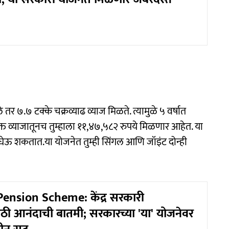
 तर ७.७ टक्के चक्रव्याढ व्याज मिळते. त्यामुळे ५ वर्षात
्त व्याजातूनच तुम्हाला ११,४७,५८२ रुपये मिळणार आहेत. या
ोन घेऊ शकतात.या योजनेत तुम्ही सिंगल आणि जॉइंट दोन्ही
ension Scheme: केंद्र सरकारी
साठी आनंदाची बातमी; सरकारच्या 'या' योजनेवर