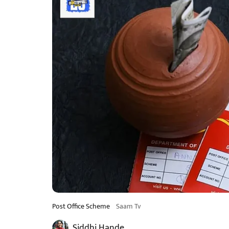
Post Office Scheme
Saam Tv
Siddhi Hande