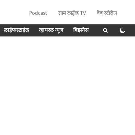
Podcast
साम लाईव्ह TV
वेब स्टोरीज
लाईफस्टाईल
व्हायरल न्यूज
बिझनेस