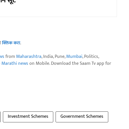
ीन सूट
ठी
क्लिक करा
.
ws
from
Maharashtra
, India, Pune,
Mumbai
, Politics,
e Marathi news
on Mobile. Download the Saam Tv app for
Investment Schemes
Government Schemes