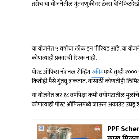
तसेच या योजनेतील गुंतवणूकीवर टॅक्स बेनिफिटदेखील
या योजनेत ५ वर्षांचा लॉक इन पीरियड आहे. या योजने
कोणत्याही प्रकारची रिस्क नाही.
पोस्ट ऑफिस नॅशनल सेव्हिंग
स्कीम
मध्ये तुम्ही १०
कितीही पैसे गुंतवू शकतात. यासाठी कोणतीही लिमिट
या योजनेत जर १८ वर्षांपेक्षा कमी वयोगटातील मुलांचे 
कोणत्याही पोस्ट ऑफिसमध्ये जाऊन अकाउंट उघडू
PPF Scheme
लाख मिळवा