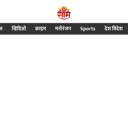
ीज
व्हिडिओ
क्राइम
मनोरंजन
Sports
देश विदेश