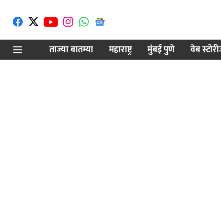
ताज्या बातम्या
महाराष्ट्र
मुंबई पुणे
वेब स्टोर