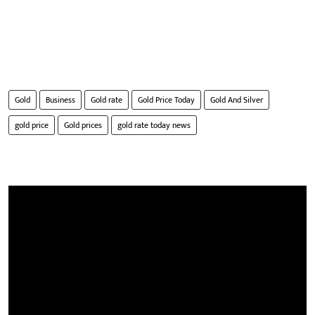
Gold
Business
Gold rate
Gold Price Today
Gold And Silver
gold price
Gold prices
gold rate today news