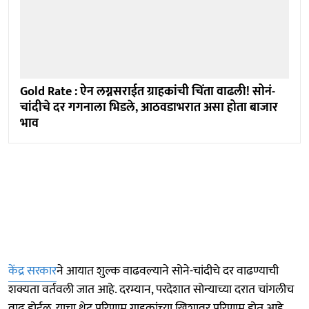
Gold Rate : ऐन लग्नसराईत ग्राहकांची चिंता वाढली! सोनं-
चांदीचे दर गगनाला भिडले, आठवडाभरात असा होता बाजार
भाव
केंद्र सरकार
ने आयात शुल्क वाढवल्याने सोने-चांदीचे दर वाढण्याची
शक्यता वर्तवली जात आहे. दरम्यान, परदेशात सोन्याच्या दरात चांगलीच
वाढ होईल. याचा थेट परिणाम ग्राहकांच्या खिशावर परिणाम होत आहे.