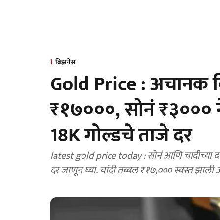
बिझनेस
Gold Price : अचानक कि
₹१७०००, सोनं ₹३००० ने
18K गोल्डचे ताजे दर
latest gold price today : सोनं आणि चांदीच्या 
दर जाणून घ्या. चांदी तब्बल ₹१७,००० स्वस्त झाली 