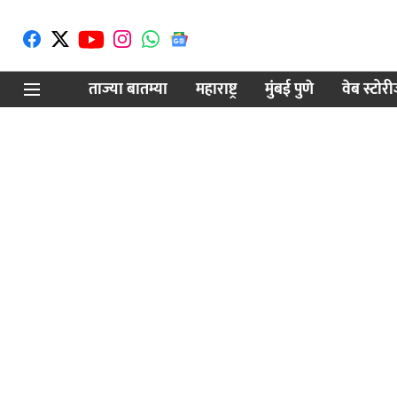
ताज्या बातम्या
महाराष्ट्र
मुंबई पुणे
वेब स्टोर