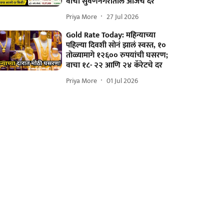
वाचा सुवर्णनगरीतील आजचे दर
Priya More
27 Jul 2026
Gold Rate Today: महिन्याच्या
पहिल्या दिवशी सोनं झालं स्वस्त, १०
तोळ्यामागे १२६०० रुपयांची घसरण;
वाचा १८- २२ आणि २४ कॅरेटचे दर
Priya More
01 Jul 2026