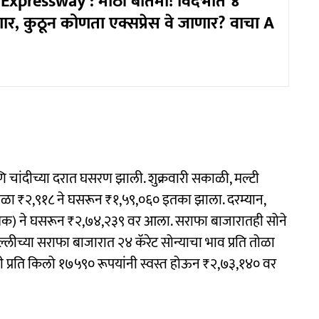
xpressway : मोठी बातमी! विदर्भात ४
णार, कुठून कोणता एक्सप्रेस वे जाणार? वाचा A
ांदीच्या दरात घसरण झाली. शुक्रवारी सकाळी, मल्टी
तोळा ₹२,९१८ ने घसरून ₹१,५९,०६० इतका झाला. दरम्यान,
 अधिक) ने घसरून ₹२,७४,२३९ वर आला. सराफा बाजारातही सोने
्लीच्या सराफा बाजारात २४ कॅरेट सोन्याचा भाव प्रति तोळा
 प्रति किलो १७५९० रूपयांनी स्वस्त होऊन ₹२,७३,१४० वर