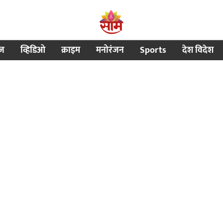
ीज
व्हिडिओ
क्राइम
मनोरंजन
Sports
देश विदेश