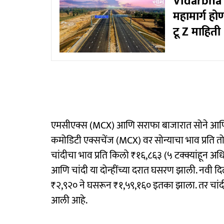
Vidarbha E
महामार्ग हो
टू Z माहिती
एमसीएक्स (MCX) आणि सराफा बाजारात सोने आणि च
कमोडिटी एक्सचेंज (MCX) वर सोन्याचा भाव प्रति 
चांदीचा भाव प्रति किलो ₹१६,८६३ (५ टक्क्यांहून
आणि चांदी या दोन्हींच्या दरात घसरण झाली. नवी दिल
₹२,९२० ने घसरून ₹१,५९,१६० इतका झाला. तर चांदी
आली आहे.