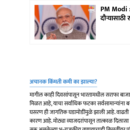
PM Modi : ६
दौऱ्यासाठी 
अचानक किंमती कमी का झाल्या?
मागील काही दिवसांपासून भारतामधील सराफा बाजार
मिळत आहे, याचा सर्वाधिक फटका सर्वसामान्यांना बस
घसरण ही जागतिक घडामोडींमुळे झाली आहे. वाढती म
कारण आहे. मोठ्या व्याजदरांपासून तात्काळ दिलासा
सुरू असलेल्या भू-राजकीय तणावाचाही किमतींवर प