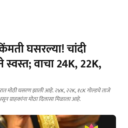
ंमती घसरल्या! चांदी
 स्वस्त; वाचा 24K, 22K,
दरात मोठी घसरण झाली आहे. २४K, २२K, १८K गोल्डचे ताजे
असून ग्राहकांना मोठा दिलासा मिळाला आहे.