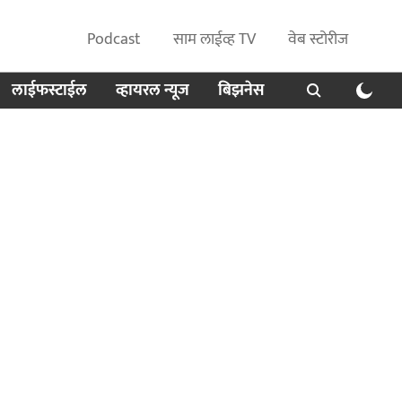
Podcast
साम लाईव्ह TV
वेब स्टोरीज
लाईफस्टाईल
व्हायरल न्यूज
बिझनेस