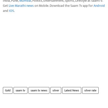
India, Pune,
Mumbai
, Politics, Entertainment, Sports, Lifestyle at SaamTV.
Get
Live Marathi news
on Mobile. Download the Saam Tv app for
Android
and
IOS
.
Gold
saam tv
saam tv news
silver
Latest News
silver rate