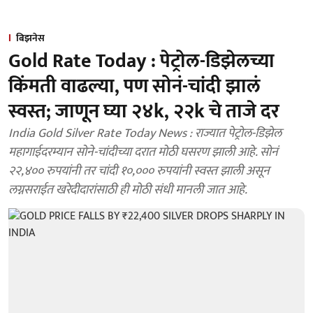
बिझनेस
Gold Rate Today : पेट्रोल-डिझेलच्या
किंमती वाढल्या, पण सोनं-चांदी झालं
स्वस्त; जाणून घ्या २४k, २२k चे ताजे दर
India Gold Silver Rate Today News : राज्यात पेट्रोल-डिझेल
महागाईदरम्यान सोने-चांदीच्या दरात मोठी घसरण झाली आहे. सोनं
२२,४०० रुपयांनी तर चांदी १०,००० रुपयांनी स्वस्त झाली असून
लग्नसराईत खरेदीदारांसाठी ही मोठी संधी मानली जात आहे.