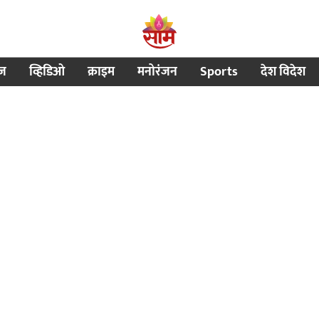
ीज
व्हिडिओ
क्राइम
मनोरंजन
Sports
देश विदेश