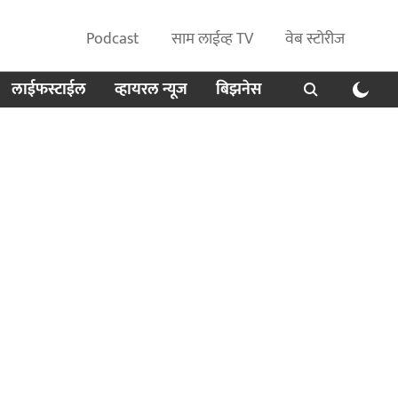
Podcast
साम लाईव्ह TV
वेब स्टोरीज
लाईफस्टाईल
व्हायरल न्यूज
बिझनेस