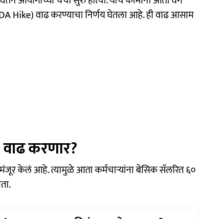
ेतन आयोगाच्या चर्चा सुरु होत्या. याच कामांना आता वेग
त (DA Hike) वाढ करण्याचा निर्णय घेतला आहे. ही वाढ आसाम
ंनी वाढ करणार?
मंजूर केलं आहे. त्यामुळे आता कर्मचाऱ्यांना बेसिक सॅलरित ६०
ोता.