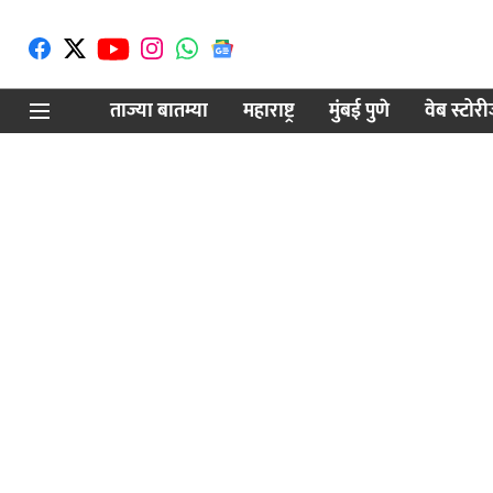
ताज्या बातम्या
महाराष्ट्र
मुंबई पुणे
वेब स्टोर