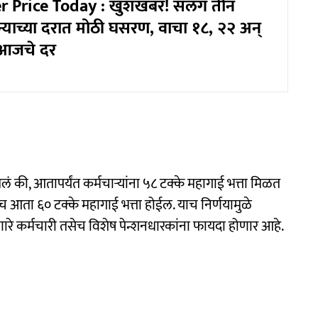
er Price Today : खुशखबर! सलग तीन
्याच्या दरात मोठी घसरण, वाचा १८, २२ अन्
 आजचे दर
ितलं की, आतापर्यंत कर्मचाऱ्यांना ५८ टक्के महागाई भत्ता मिळत
ेच आता ६० टक्के महागाई भत्ता होईल. याच निर्णयामुळे
घेणारे कर्मचारी तसेच विशेष पेन्शनधारकांना फायदा होणार आहे.