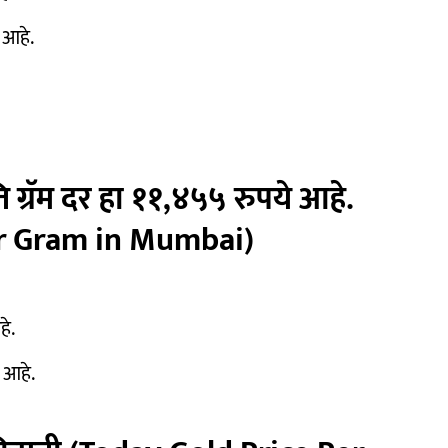
े आहे.
ति ग्रॅम दर हा ११,४५५ रुपये आहे.
er Gram in Mumbai)
हे.
े आहे.