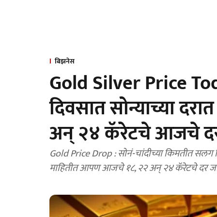
बिझनेस
Gold Silver Price T
दिवसात सोन्याच्या दरा
अन् २४ कॅरेटचे आजचे द
Gold Price Drop : सोनं-चांदीच्या किमतीत सलग
माहितीत आपण आजचे १८, २२ अन् २४ कॅरेटचे दर ज