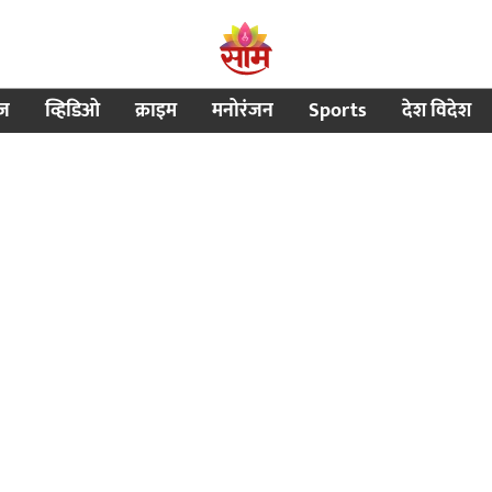
ीज
व्हिडिओ
क्राइम
मनोरंजन
Sports
देश विदेश