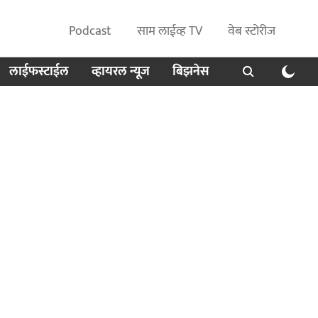
Podcast
साम लाईव्ह TV
वेब स्टोरीज
लाईफस्टाईल
व्हायरल न्यूज
बिझनेस