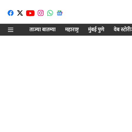
ताज्या बातम्या
महाराष्ट्र
मुंबई पुणे
वेब स्टोर