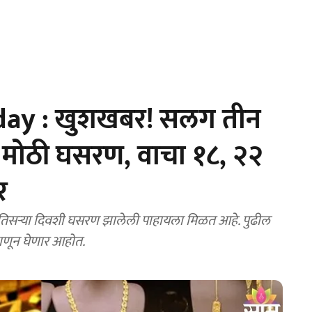
oday : खुशखबर! सलग तीन
त मोठी घसरण, वाचा १८, २२
र
 तिसऱ्या दिवशी घसरण झालेली पाहायला मिळत आहे. पुढील
ाणून घेणार आहोत.