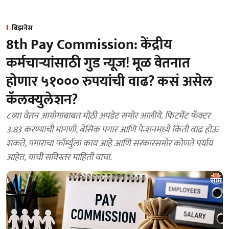
बिझनेस
8th Pay Commission: केंद्रीय
कर्मचाऱ्यांसाठी गुड न्यूज! मूळ वेतनात
होणार ५१००० रुपयांची वाढ? कसं असेल
कॅलक्युलेशन?
८व्या वेतन आयोगाबाबत मोठी अपडेट समोर आलीये. फिटमेंट फॅक्टर
3.83 करण्याची मागणी, बेसिक पगार आणि पेन्शनमध्ये किती वाढ होऊ
शकते, पगाराचा फॉर्म्युला काय आहे आणि सरकारसमोर कोणते पर्याय
आहेत, याची सविस्तर माहिती वाचा.