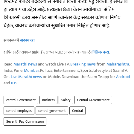
फिटमेंट फॅक्टर बदलल्यास पगारात किती फरक पडू शकतो, हे समजावं
हा त्यामागचा उद्देश आहे. प्रत्यक्षात 8व्या वेतन आयोगाच्या अंतिम
शिफारसी काय असतील आणि त्यानंतर केंद्र सरकार कोणता निर्णय
घेईल, यावरच कर्मचाऱ्यांचा सुधारित पगार निश्चित होणार आहे.
सकाळ+चे
सदस्य व्हा
शॉपिंगसाठी 'सकाळ प्राईम डील्स'च्या भन्नाट ऑफर्स पाहण्यासाठी
क्लिक करा
.
Read
Marathi news
and watch Live TV.
Breaking news
from
Maharashtra
,
India, Pune,
Mumbai
, Politics, Entertainment, Sports, Lifestyle at SaamTV.
Get
Live Marathi news
on Mobile. Download the Saam Tv app for
Android
and
IOS
.
central Government
Business
Salary
Central GOvernement
central employes
central goverment
Central
Seventh Pay Commission