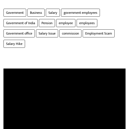
Government
Business
Salary
government employees
Government of India
Pension
employee
employees
Government office
Salary Issue
commission
Employment Scam
Salary Hike