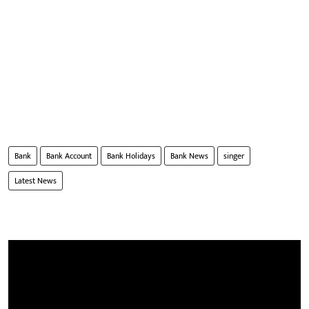
Bank
Bank Account
Bank Holidays
Bank News
singer
Latest News