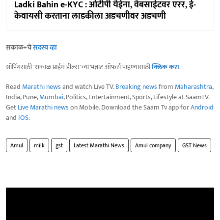
Ladki Bahin e-KYC : ओटीपी येईना, वेबसाईटवर एरर, ई-
केवायसी करताना लाडकीला अडचणीवर अडचणी
सकाळ+चे
सदस्य व्हा
शॉपिंगसाठी 'सकाळ प्राईम डील्स'च्या भन्नाट ऑफर्स पाहण्यासाठी
क्लिक करा
.
Read
Marathi news
and watch Live TV.
Breaking news
from
Maharashtra
,
India, Pune,
Mumbai
, Politics, Entertainment, Sports, Lifestyle at SaamTV.
Get
Live Marathi news
on Mobile. Download the Saam Tv app for
Android
and
IOS
.
Amul
milk
gst
Latest Marathi News
Amul company
GST News