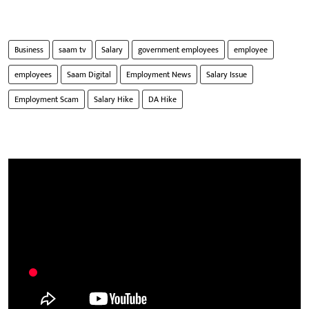
Business
saam tv
Salary
government employees
employee
employees
Saam Digital
Employment News
Salary Issue
Employment Scam
Salary Hike
DA Hike