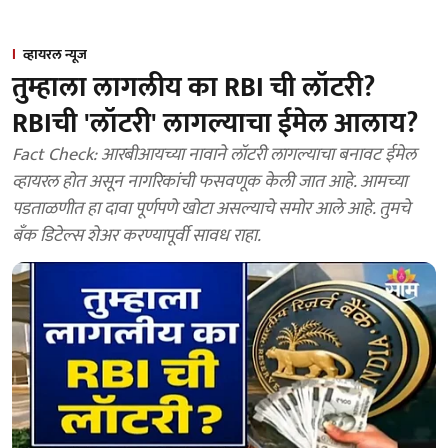
व्हायरल न्यूज
तुम्हाला लागलीय का RBI ची लॉटरी?
RBIची 'लॉटरी' लागल्याचा ईमेल आलाय?
Fact Check: आरबीआयच्या नावाने लॉटरी लागल्याचा बनावट ईमेल
व्हायरल होत असून नागरिकांची फसवणूक केली जात आहे. आमच्या
पडताळणीत हा दावा पूर्णपणे खोटा असल्याचे समोर आले आहे. तुमचे
बँक डिटेल्स शेअर करण्यापूर्वी सावध राहा.