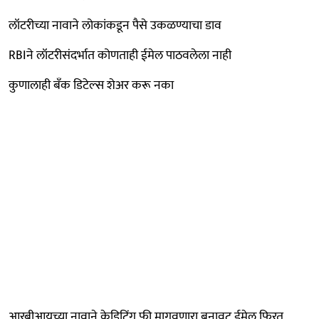
लॉटरीच्या नावाने लोकांकडून पैसे उकळण्याचा डाव
RBIने लॉटरीसंदर्भात कोणताही ईमेल पाठवलेला नाही
कुणालाही बँक डिटेल्स शेअर करू नका
आरबीआयच्या नावाने क्रेडिटिंग फी मागवणारा बनावट ईमेल फिरत