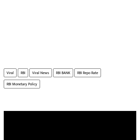
Viral
RBI
Viral News
RBI BANK
RBI Repo Rate
RBI Monetary Policy