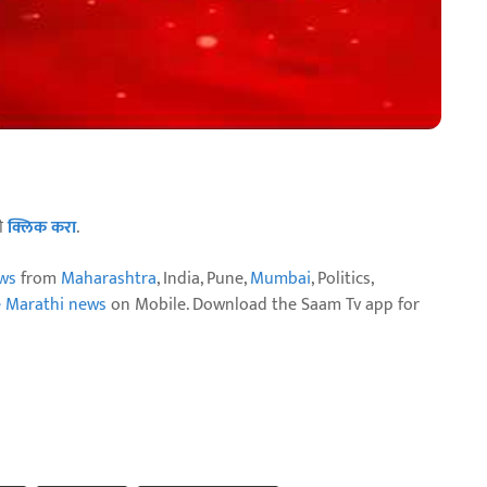
ठी
क्लिक करा
.
ws
from
Maharashtra
, India, Pune,
Mumbai
, Politics,
e Marathi news
on Mobile. Download the Saam Tv app for