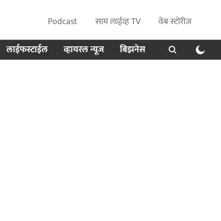
Podcast
साम लाईव्ह TV
वेब स्टोरीज
लाईफस्टाईल
व्हायरल न्यूज
बिझनेस