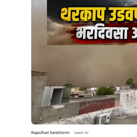
Rajasthan Sandstorm
saam tv