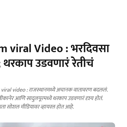
 viral Video : भरदिवसा
; थरकाप उडवणारं रेतीचं
iral video : राजस्थानमध्ये अचानक वातावरण बदललं.
कानेर आणि सादुलपूरमध्ये थरकाप उडवणारं दृश्य होतं.
आता सोशल मीडियावर व्हायरल होत आहे.