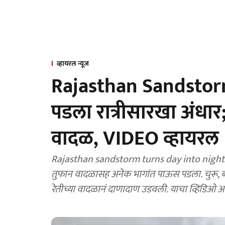
व्हायरल न्यूज
Rajasthan Sandstorm
पडला रात्रीसारखा अंधार
वादळ, VIDEO व्हायरल
Rajasthan sandstorm turns day into night v
तुफान वादळासह अनेक भागांत पाऊस पडला. चुरू, बी
रेतीच्या वादळानं दाणादाण उडवली. याचा व्हिडिओ 