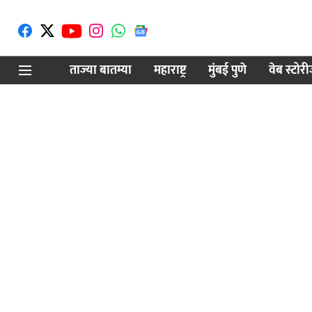
ताज्या बातम्या
महाराष्ट्र
मुंबई पुणे
वेब स्टोर