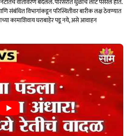
मिनिटांतच वातावरण बदललं. परिसरात धुळीचे लोट पसरले होते.
 आणि संबंधित विभागांकडून परिस्थितीवर बारीक लक्ष ठेवण्यात
्वाच्या कामाशिवाय घराबाहेर पडू नये, असे आवाहन