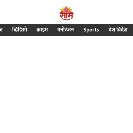
ीज
व्हिडिओ
क्राइम
मनोरंजन
Sports
देश विदेश