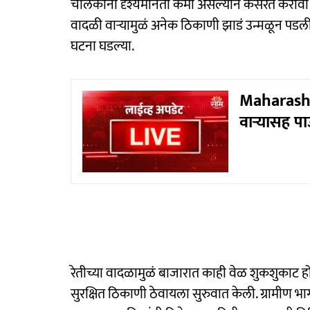
चालकांना दृश्यमानता कमी असल्यानं कसरत करावी 
वादळी वाऱ्यामुळं अनेक ठिकाणी झाडं उन्मळून पडली. 
घटना घडल्या.
Maharasht
वाऱ्यासह प
रेतीच्या वादळामुळं बाजारात काही वेळ शुकशुकाट हो
सुरक्षित ठिकाणी ठेवायला सुरुवात केली. ग्रामीण भाग