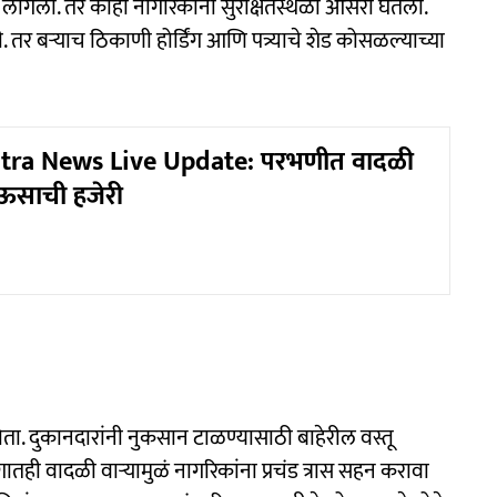
लागली. तर काही नागरिकांनी सुरक्षितस्थळी आसरा घेतला.
तर बऱ्याच ठिकाणी होर्डिंग आणि पत्र्याचे शेड कोसळल्याच्या
ra News Live Update: परभणीत वादळी
ाऊसाची हजेरी
ता. दुकानदारांनी नुकसान टाळण्यासाठी बाहेरील वस्तू
ातही वादळी वाऱ्यामुळं नागरिकांना प्रचंड त्रास सहन करावा