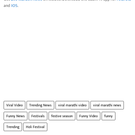
and
IOS
.
Viral Video
Trending News
viral marathi video
viral marathi news
Funny News
Festivals
festive season
Funny Video
funny
Trending
Holi Festival