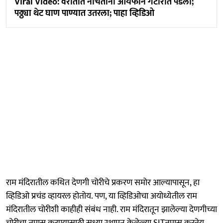
Viral Video: वरातीत नाचताना आयफोन गटारात पडला;
पठ्ठ्या थेट घाण पाण्यात उतरला; पाहा व्हिडिओ
राम मंदिरातील कथित देणगी चोरीचे प्रकरण समोर आल्यापासून, हा
व्हिडिओ प्रचंड व्हायरल होतोय. पण, या व्हिडिओचा अयोध्येतील राम
मंदिरातील चोरीशी काहीही संबंध नाही. राम मंदिरातून झालेल्या देणगीच्या
चोरीचा तपास करण्यासाठी सध्या स्थापन केलेल्या SITतपास करतेय.