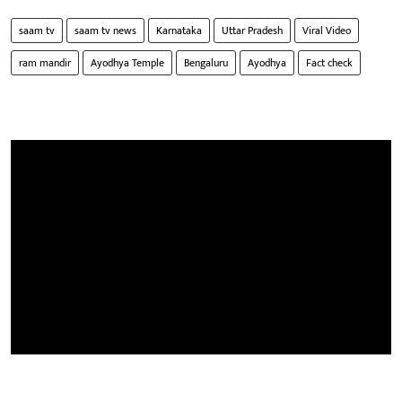
saam tv
saam tv news
Karnataka
Uttar Pradesh
Viral Video
ram mandir
Ayodhya Temple
Bengaluru
Ayodhya
Fact check