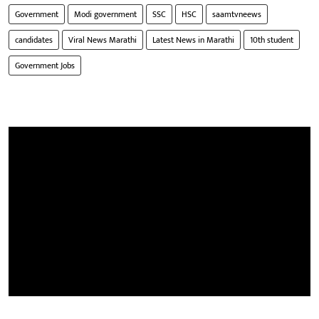
Government
Modi government
SSC
HSC
saamtvneews
candidates
Viral News Marathi
Latest News in Marathi
10th student
Government Jobs