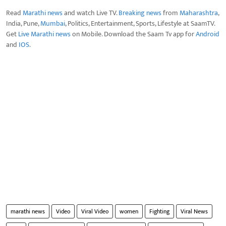
Read
Marathi news
and watch Live TV.
Breaking news
from
Maharashtra
,
India, Pune,
Mumbai
, Politics, Entertainment, Sports, Lifestyle at SaamTV.
Get
Live Marathi news
on Mobile. Download the Saam Tv app for
Android
and
IOS
.
marathi news
Video
Viral Video
women
Fighting
Viral News