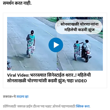
समर्थन करत नाही.
Viral Video: भररस्त्यात सिनेस्टाईल थरार..! महिलेची
सोनसाखळी चोरणाऱ्यांशी कडवी झुंज; पाहा VIDEO
सकाळ+चे
सदस्य व्हा
शॉपिंगसाठी 'सकाळ प्राईम डील्स'च्या भन्नाट ऑफर्स पाहण्यासाठी
क्लिक करा
.