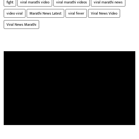
fight
viral marathi video
viral marathi videos
viral marathi news
video viral
Marathi News Latest
viral fever
Viral News Video
Viral News Marathi