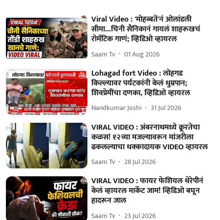
Viral Video : 'मोहब्बतें'नं ओलांडली
सीमा...चिनी सैनिकानं गायलं शाहरूखचं
रोमँटिक गाणं; व्हिडिओ व्हायरल
Saam Tv
01 Aug 2026
Lohagad fort Video : लोहगड
किल्ल्यावर पर्यटकांनी केलं धुम्रपान;
शिवप्रेमींचा दणका, व्हिडिओ व्हायरल
Nandkumar Joshi
31 Jul 2026
VIRAL VIDEO : अंबरनाथमध्ये क्रूरतेचा
कळस! १२व्या मजल्यावरून मांजरीला
ढकलल्याचा धक्कादायक VIDEO व्हायरल
Saam Tv
28 Jul 2026
VIRAL VIDEO : फायर फेशियल थेरेपीनं
केलं व्हायरल मार्केट जाम! व्हिडिओ बघून
हादरून जाल
Saam Tv
23 Jul 2026