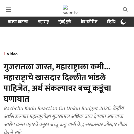
ताज्या बातम्या
महाराष्ट्र
मुंबई पुणे
वेब स्टोरीज
व्हिडिओ
क्र
Video
गुजरातला जास्त, महाराष्ट्राला कमी...
महाराष्ट्राचे खासदार दिल्लीत भांडले
पाहिजेत, अर्थ संकल्पावर बच्चू कडूंचा
घणाघात
Bachchu Kadu Reaction On Union Budget 2026: केंद्रीय
अर्थसंकल्पात महाराष्ट्रापेक्षा गुजरातला अधिक वाटा देण्यात आल्याचा
आरोप करत प्रहारचे प्रमुख बच्चू कडू यांनी केंद्र सरकारवर जोरदार टीका
केली आहे.