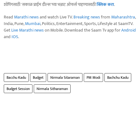
शॉपिंगसाठी 'सकाळ प्राईम डील्स'च्या भन्नाट ऑफर्स पाहण्यासाठी
क्लिक करा
.
Read
Marathi news
and watch Live TV.
Breaking news
from
Maharashtra
,
India, Pune,
Mumbai
, Politics, Entertainment, Sports, Lifestyle at SaamTV.
Get
Live Marathi news
on Mobile. Download the Saam Tv app for
Android
and
IOS
.
Bacchu Kadu
Budget
Nirmala Sitaraman
PM Modi
Bachchu Kadu
Budget Session
Nirmala Sitharaman