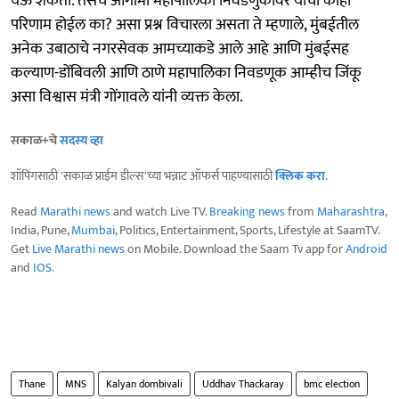
येऊ शकता. तसेच आगामी महापालिका निवडणुकीवर यांचा काही
परिणाम होईल का? असा प्रश्न विचारला असता ते म्हणाले, मुंबईतील
अनेक उबाठाचे नगरसेवक आमच्याकडे आले आहे आणि मुंबईसह
कल्याण-डोंबिवली आणि ठाणे महापालिका निवडणूक आम्हीच जिंकू
असा विश्वास मंत्री गोंगावले यांनी व्यक्त केला.
सकाळ+चे
सदस्य व्हा
शॉपिंगसाठी 'सकाळ प्राईम डील्स'च्या भन्नाट ऑफर्स पाहण्यासाठी
क्लिक करा
.
Read
Marathi news
and watch Live TV.
Breaking news
from
Maharashtra
,
India, Pune,
Mumbai
, Politics, Entertainment, Sports, Lifestyle at SaamTV.
Get
Live Marathi news
on Mobile. Download the Saam Tv app for
Android
and
IOS
.
Thane
MNS
Kalyan dombivali
Uddhav Thackaray
bmc election