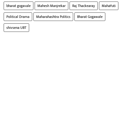
bharat gogavale
Mahesh Manjrekar
Raj Thackearay
MahaYuti
Political Drama
Maharahashtra Politics
Bharat Gogawale
shivsena UBT