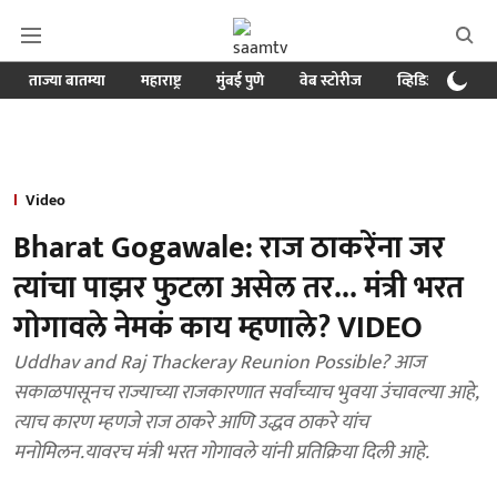
ताज्या बातम्या
महाराष्ट्र
मुंबई पुणे
वेब स्टोरीज
व्हिडिओ
क्र
Video
Bharat Gogawale: राज ठाकरेंना जर
त्यांचा पाझर फुटला असेल तर... मंत्री भरत
गोगावले नेमकं काय म्हणाले? VIDEO
Uddhav and Raj Thackeray Reunion Possible? आज
सकाळपासूनच राज्याच्या राजकारणात सर्वांच्याच भुवया उंचावल्या आहे,
त्याच कारण म्हणजे राज ठाकरे आणि उद्धव ठाकरे यांच
मनोमिलन.यावरच मंत्री भरत गोगावले यांनी प्रतिक्रिया दिली आहे.