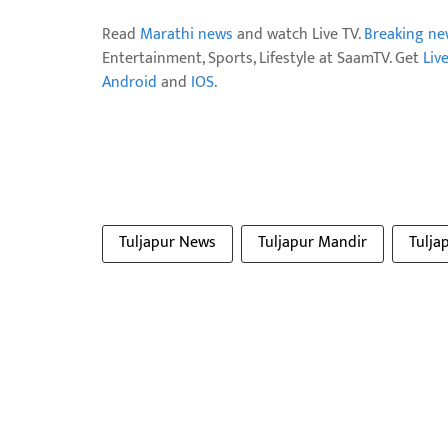
Read
Marathi news
and watch Live TV.
Breaking ne
Entertainment, Sports, Lifestyle at SaamTV. Get
Liv
Android
and
IOS
.
Tuljapur News
Tuljapur Mandir
Tulja