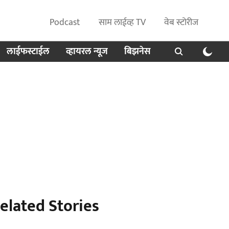
Podcast
साम लाईव्ह TV
वेब स्टोरीज
लाईफस्टाईल
व्हायरल न्यूज
बिझनेस
elated Stories