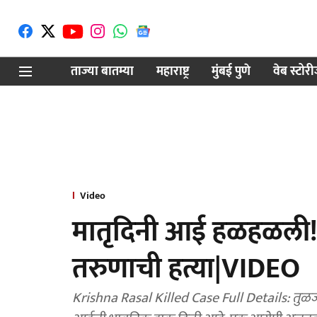
ताज्या बातम्या
महाराष्ट्र
मुंबई पुणे
वेब स्टोर
Video
मातृदिनी आई हळहळली! त
तरुणाची हत्या|VIDEO
Krishna Rasal Killed Case Full Details: तुळजापूरम