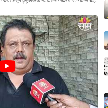
आईची भावनिक हाक दिली आहे. एक आरोपी अजूनही फरार असून कुटुंबीयांची न्यायासाठी आर्त मागणी केली आहे.