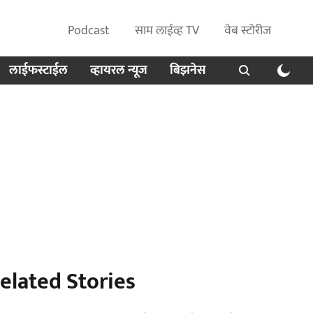
Podcast
साम लाईव्ह TV
वेब स्टोरीज
लाईफस्टाईल
व्हायरल न्यूज
बिझनेस
elated Stories