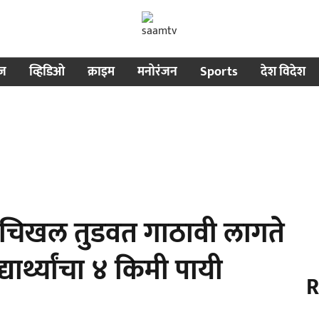
ीज
व्हिडिओ
क्राइम
मनोरंजन
Sports
देश विदेश
िखल तुडवत गाठावी लागते
यार्थ्यांचा ४ किमी पायी
R