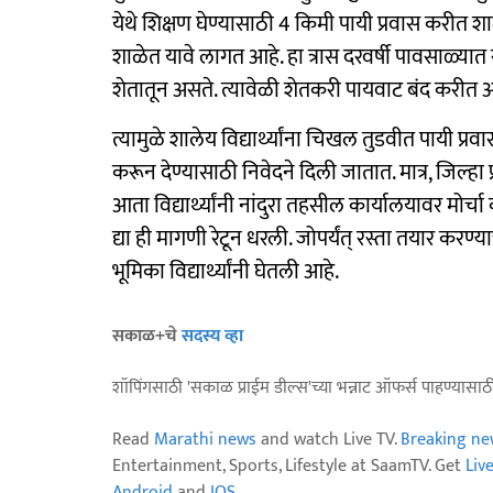
येथे शिक्षण घेण्यासाठी 4 किमी पायी प्रवास करीत शाळे
शाळेत यावे लागत आहे. हा त्रास दरवर्षी पावसाळ्
शेतातून असते. त्यावेळी शेतकरी पायवाट बंद करीत 
त्यामुळे शालेय विद्यार्थ्यांना चिखल तुडवीत पायी प्
करून देण्यासाठी निवेदने दिली जातात. मात्र, जिल्ह
आता विद्यार्थ्यांनी नांदुरा तहसील कार्यालयावर म
द्या ही मागणी रेटून धरली. जोपर्यंत् रस्ता तयार करण्
भूमिका विद्यार्थ्यांनी घेतली आहे.
सकाळ+चे
सदस्य व्हा
शॉपिंगसाठी 'सकाळ प्राईम डील्स'च्या भन्नाट ऑफर्स पाहण्यासा
Read
Marathi news
and watch Live TV.
Breaking ne
Entertainment, Sports, Lifestyle at SaamTV. Get
Liv
Android
and
IOS
.