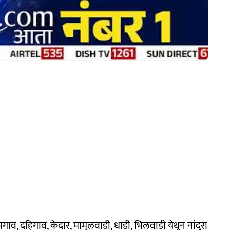
ाव, दहिगाव, केदार, मामुलवाडी, धाडी, भिलवाडी येथून नांदुरा