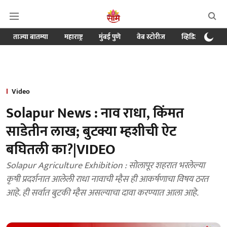
ताज्या बातम्या
महाराष्ट्र
मुंबई पुणे
वेब स्टोरीज
व्हिडिओ
क्र
Video
Solapur News : नाव राधा, किंमत
साडेतीन लाख; बुटक्या म्हशीची ऐट
बघितली का?|VIDEO
Solapur Agriculture Exhibition : सोलापूर शहरात भरलेल्या
कृषी प्रदर्शनात आलेली राधा नावाची म्हैस ही आकर्षणाचा विषय ठरत
आहे. ही सर्वात बुटकी म्हैस असल्याचा दावा करण्यात आला आहे.