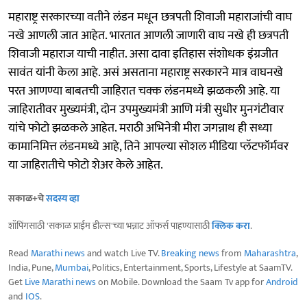
महाराष्ट्र सरकारच्या वतीने लंडन मधून छत्रपती शिवाजी महाराजांची वाघ
नखे आणली जात आहेत. भारतात आणली जाणारी वाघ नखे ही छत्रपती
शिवाजी महाराज याची नाहीत. असा दावा इतिहास संशोधक इंग्रजीत
सावंत यांनी केला आहे. असं असताना महाराष्ट्र सरकारने मात्र वाघनखे
परत आणण्या बाबतची जाहिरात चक्क लंडनमध्ये झळकली आहे. या
जाहिरातीवर मुख्यमंत्री, दोन उपमुख्यमंत्री आणि मंत्री सुधीर मुनगंटीवार
यांचे फोटो झळकले आहेत. मराठी अभिनेत्री मीरा जगन्नाथ ही सध्या
कामानिमित्त लंडनमध्ये आहे, तिने आपल्या सोशल मीडिया प्लॅटफॉर्मवर
या जाहिरातीचे फोटो शेअर केले आहेत.
सकाळ+चे
सदस्य व्हा
शॉपिंगसाठी 'सकाळ प्राईम डील्स'च्या भन्नाट ऑफर्स पाहण्यासाठी
क्लिक करा
.
Read
Marathi news
and watch Live TV.
Breaking news
from
Maharashtra
,
India, Pune,
Mumbai
, Politics, Entertainment, Sports, Lifestyle at SaamTV.
Get
Live Marathi news
on Mobile. Download the Saam Tv app for
Android
and
IOS
.