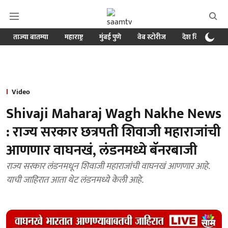
ताज्या बातम्या
महाराष्ट्र
मुंबई पुणे
वेब स्टोरीज
देश विदेश
ब
Video
Shivaji Maharaj Wagh Nakhe News
: राज्य सरकार छत्रपती शिवाजी महाराजांची
आणणार वाघनखं, लंडनमध्ये बॅनरबाजी
राज्य सरकार लंडनमधून शिवाजी महाराजांची वाघनखं आणणार आहे.
याची जाहिरात आता थेट लंडनमध्ये केली आहे.