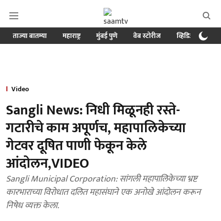
ताज्या बातम्या
महाराष्ट्र
मुंबई पुणे
वेब स्टोरीज
व्हिडिओ
क्र
Video
Sangli News: निधी मिळूनही रस्ते-
गटारीचे काम अपूर्णच, महापालिकेच्या
गेटवर दूषित पाणी फेकून केले
आंदोलन,VIDEO
Sangli Municipal Corporation: सांगली महापालिकेच्या भ्रष्ट
कारभाराच्या विरोधात दलित महासंघाने एक अनोखे आंदोलन करून
निषेध व्यक्त केला.