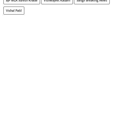
BJP MLA Suresh Khade
Vishwajeet Kadam
Sangli Breaking News
Vishal Patil