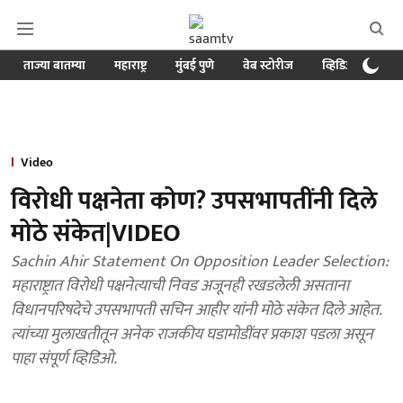
ताज्या बातम्या
महाराष्ट्र
मुंबई पुणे
वेब स्टोरीज
व्हिडिओ
क्र
Video
विरोधी पक्षनेता कोण? उपसभापतींनी दिले
मोठे संकेत|VIDEO
Sachin Ahir Statement On Opposition Leader Selection:
महाराष्ट्रात विरोधी पक्षनेत्याची निवड अजूनही रखडलेली असताना
विधानपरिषदेचे उपसभापती सचिन आहीर यांनी मोठे संकेत दिले आहेत.
त्यांच्या मुलाखतीतून अनेक राजकीय घडामोडींवर प्रकाश पडला असून
पाहा संपूर्ण व्हिडिओ.