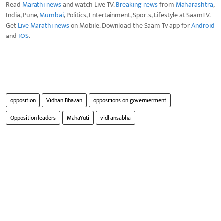
Read
Marathi news
and watch Live TV.
Breaking news
from
Maharashtra
,
India, Pune,
Mumbai
, Politics, Entertainment, Sports, Lifestyle at SaamTV.
Get
Live Marathi news
on Mobile. Download the Saam Tv app for
Android
and
IOS
.
opposition
Vidhan Bhavan
oppositions on govermerment
Opposition leaders
MahaYuti
vidhansabha