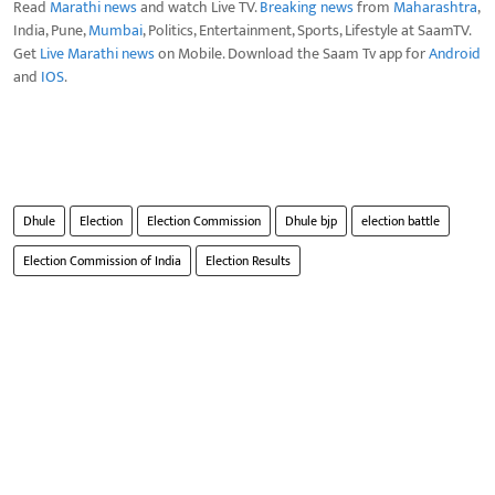
Read
Marathi news
and watch Live TV.
Breaking news
from
Maharashtra
,
India, Pune,
Mumbai
, Politics, Entertainment, Sports, Lifestyle at SaamTV.
Get
Live Marathi news
on Mobile. Download the Saam Tv app for
Android
and
IOS
.
Dhule
Election
Election Commission
Dhule bjp
election battle
Election Commission of India
Election Results