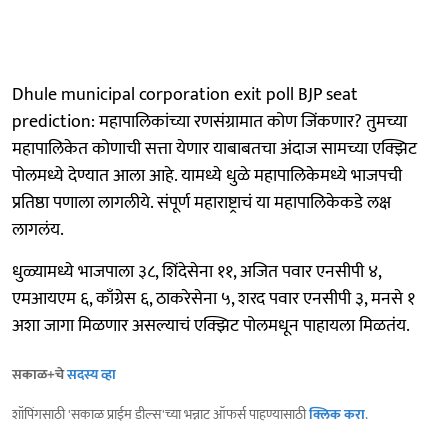
Dhule municipal corporation exit poll BJP seat
prediction: महापालिकांच्या रणसंग्रामात कोण जिंकणार? तुमच्या
महापालिकेत कोणाची सत्ता येणार याबाबतचा अंदाज सामच्या एक्झिट
पोलमध्ये देण्यात आला आहे. यामध्ये धुळे महापालिकेमध्ये भाजपची
प्रतिष्ठा पणाला लागलीये. संपूर्ण महाराष्ट्राचं या महापालिकेकडे लक्ष
लागलंय.
धुळ्यामध्ये भाजपाला ३८, शिंदेसेना ११, अजित पवार एनसीपी ४,
एमआयएम ६, काँग्रेस ६, ठाकरेसेना ५, शरद पवार एनसीपी ३, मनसे १
अशा जागा मिळणार असल्याचं एक्झिट पोलमधून पाहायला मिळतंय.
सकाळ+चे
सदस्य व्हा
शॉपिंगसाठी 'सकाळ प्राईम डील्स'च्या भन्नाट ऑफर्स पाहण्यासाठी
क्लिक करा
.