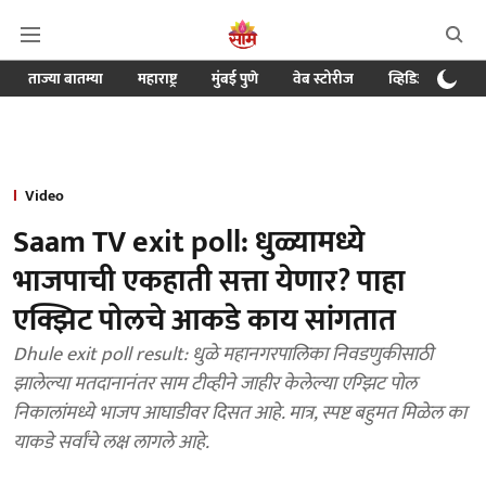
ताज्या बातम्या
महाराष्ट्र
मुंबई पुणे
वेब स्टोरीज
व्हिडिओ
क्र
Video
Saam TV exit poll: धुळ्यामध्ये
भाजपाची एकहाती सत्ता येणार? पाहा
एक्झिट पोलचे आकडे काय सांगतात
Dhule exit poll result: धुळे महानगरपालिका निवडणुकीसाठी
झालेल्या मतदानानंतर साम टीव्हीने जाहीर केलेल्या एग्झिट पोल
निकालांमध्ये भाजप आघाडीवर दिसत आहे. मात्र, स्पष्ट बहुमत मिळेल का
याकडे सर्वांचे लक्ष लागले आहे.