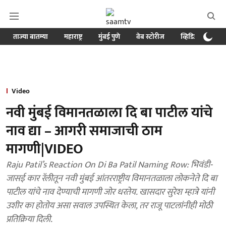
ताज्या बातम्या
महाराष्ट्र
मुंबई पुणे
वेब स्टोरीज
व्हिडिओ
क्र
Video
नवी मुंबई विमानतळाला दि बा पाटील यांचे
नाव द्या – आगरी समाजाची ठाम
मागणी|VIDEO
Raju Patil’s Reaction On Di Ba Patil Naming Row: भिवंडी-
जासई कार रॅलीतून नवी मुंबई आंतरराष्ट्रीय विमानतळाला लोकनेते दि बा
पाटील यांचे नाव देण्याची मागणी जोर धरतेय. खासदार सुरेश म्हात्रे यांनी
उशीर का होतोय असा सवाल उपस्थित केला, तर राजू पाटलांनीही मोठी
प्रतिक्रिया दिली.