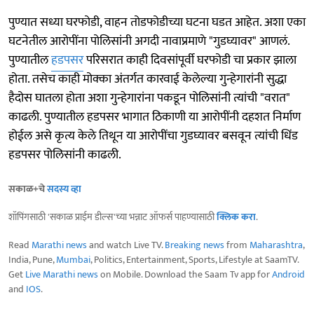
पुण्यात सध्या घरफोडी, वाहन तोडफोडीच्या घटना घडत आहेत. अशा एका
घटनेतील आरोपींना पोलिसांनी अगदी नावाप्रमाणे "गुडघ्यावर" आणलं.
पुण्यातील
हडपसर
परिसरात काही दिवसांपूर्वी घरफोडी चा प्रकार झाला
होता. तसेच काही मोक्का अंतर्गत कारवाई केलेल्या गुन्हेगारांनी सुद्धा
हैदोस घातला होता अशा गुन्हेगारांना पकडून पोलिसांनी त्यांची "वरात"
काढली. पुण्यातील हडपसर भागात ठिकाणी या आरोपींनी दहशत निर्माण
होईल असे कृत्य केले तिथून या आरोपींचा गुडघ्यावर बसवून त्यांची धिंड
हडपसर पोलिसांनी काढली.
सकाळ+चे
सदस्य व्हा
शॉपिंगसाठी 'सकाळ प्राईम डील्स'च्या भन्नाट ऑफर्स पाहण्यासाठी
क्लिक करा
.
Read
Marathi news
and watch Live TV.
Breaking news
from
Maharashtra
,
India, Pune,
Mumbai
, Politics, Entertainment, Sports, Lifestyle at SaamTV.
Get
Live Marathi news
on Mobile. Download the Saam Tv app for
Android
and
IOS
.