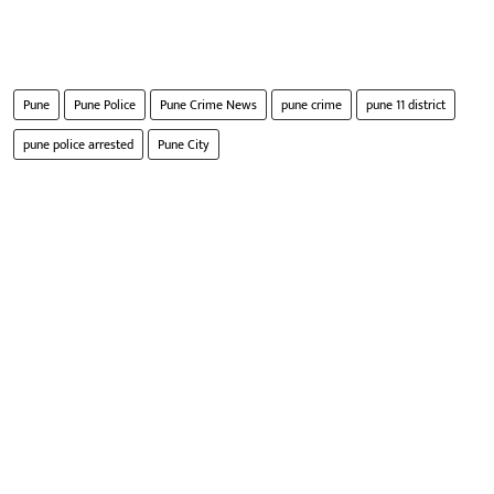
Pune
Pune Police
Pune Crime News
pune crime
pune 11 district
pune police arrested
Pune City