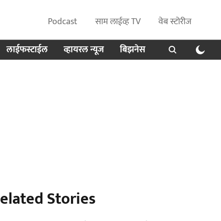
Podcast
साम लाईव्ह TV
वेब स्टोरीज
लाईफस्टाईल
व्हायरल न्यूज
बिझनेस
elated Stories