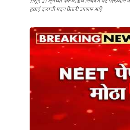
असून 21 जूनच्या फेरपरीक्षेचं नियंत्रण थेट पंतप्रध
हवाई दलाची मदत घेतली जाणार आहे.