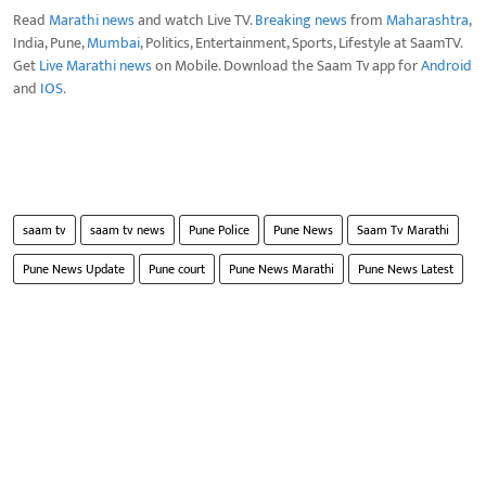
Read
Marathi news
and watch Live TV.
Breaking news
from
Maharashtra
,
India, Pune,
Mumbai
, Politics, Entertainment, Sports, Lifestyle at SaamTV.
Get
Live Marathi news
on Mobile. Download the Saam Tv app for
Android
and
IOS
.
saam tv
saam tv news
Pune Police
Pune News
Saam Tv Marathi
Pune News Update
Pune court
Pune News Marathi
Pune News Latest