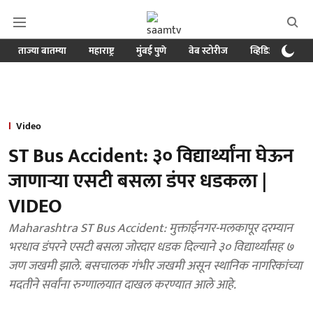
ताज्या बातम्या
महाराष्ट्र
मुंबई पुणे
वेब स्टोरीज
व्हिडिओ
क्र
Video
ST Bus Accident: ३० विद्यार्थ्यांना घेऊन
जाणाऱ्या एसटी बसला डंपर धडकला |
VIDEO
Maharashtra ST Bus Accident: मुक्ताईनगर-मलकापूर दरम्यान
भरधाव डंपरने एसटी बसला जोरदार धडक दिल्याने ३० विद्यार्थ्यांसह ७
जण जखमी झाले. बसचालक गंभीर जखमी असून स्थानिक नागरिकांच्या
मदतीने सर्वांना रुग्णालयात दाखल करण्यात आले आहे.