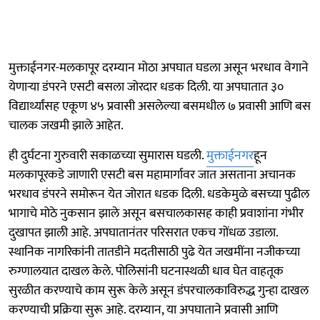
मुक्ताईनगर-मलकापूर दरम्यान मोठा अपघात घडला असून भरधाव वेगाने
येणाऱ्या डंपरने एसटी बसला जोरदार धडक दिली. या अपघातात ३०
विद्यार्थ्यांसह एकूण ४५ प्रवासी असलेल्या बसमधील ७ प्रवासी आणि बस
चालक जखमी झाले आहेत.
ही दुर्घटना गुरुवारी सकाळच्या सुमारास घडली.
मुक्ताईनगर
हून
मलकापूरकडे जाणारी एसटी बस महामार्गावर जात असताना अचानक
भरधाव डंपरने समोरून येत जोरात धडक दिली. धडकेमुळे बसच्या पुढील
भागाचे मोठे नुकसान झाले असून बसचालकासह काही प्रवाशांना गंभीर
दुखापत झाली आहे. अपघातानंतर परिसरात एकच गोंधळ उडाला.
स्थानिक नागरिकांनी तातडीने मदतीसाठी पुढे येत जखमींना नजीकच्या
रुग्णालयात दाखल केले. पोलिसांनी घटनास्थळी धाव घेत वाहतूक
सुरळीत करण्याचे काम सुरू केले असून डंपरचालकाविरुद्ध गुन्हा दाखल
करण्याची प्रक्रिया सुरू आहे. दरम्यान, या अपघाताने प्रवासी आणि