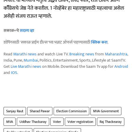
निघेल. या मोर्च्याचे नेतृत्व उद्धव ठाकरे, शरद पवार, राज ठाकरे आणि
कॉँग्रेसचे जेष्ठ नेते करतील. 1 नोव्हेंबेर हा महाराष्ट्रासाठी महत्वाचा असेल
असेही संजय राऊत म्हणाले.
सकाळ+चे
सदस्य व्हा
शॉपिंगसाठी 'सकाळ प्राईम डील्स'च्या भन्नाट ऑफर्स पाहण्यासाठी
क्लिक करा
.
Read
Marathi news
and watch Live TV.
Breaking news
from
Maharashtra
,
India, Pune,
Mumbai
, Politics, Entertainment, Sports, Lifestyle at SaamTV.
Get
Live Marathi news
on Mobile. Download the Saam Tv app for
Android
and
IOS
.
Sanjay Raut
Sharad Pawar
Election Commission
MVA Government
MVA
Uddhav Thackaray
Voter
Voter registration
Raj Thackearay