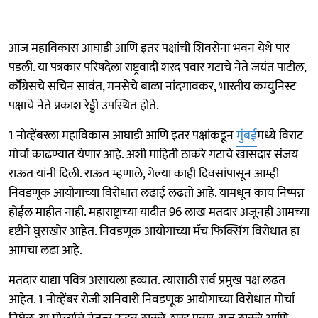
आज महाविकास आघाडी आणि इतर पक्षांची शिवसेना भवन येथे पार
पडली. या पत्रकार परिषदेला राष्ट्रवादी शरद पवार गटाचे नेते जयंत पाटील,
कॉँग्रेसचे सचिन सावंत, मनसेचे बाळा नांदगावकर, भारतीय कम्युनिस्ट
पक्षाचे नेते प्रकाश रेड्डी उपस्थित होते.
1 नोव्हेंबरला महाविकास आघाडी आणि इतर पक्षांकडून
मुंबई
मध्ये विराट
मोर्चा काढण्यात येणार आहे. अशी माहिती ठाकरे गटाचे खासदार संजय
राऊत यांनी दिली. राऊत म्हणाले, गेल्या काही दिवसांपासून आम्ही
निवडणूक आयोगाच्या विरोधात लढाई लढतो आहे. यामधून काय निष्पन्न
होईल माहीत नाही. महाराष्ट्राच्या यादीत 96 लाख मतदार अजूनही आमच्या
दृष्टीने घुसखोर आहेत. निवडणूक आयोगाच्या मॅच फिक्सिंग विरोधात हा
आमचा लढा आहे.
मतदार याद्या पवित्र असायला हव्यात. त्यासाठी सर्व प्रमुख पक्ष लढत
आहेत. 1 नोव्हेंबर रोजी शनिवारी निवडणूक आयोगाच्या विरोधात मोर्चा