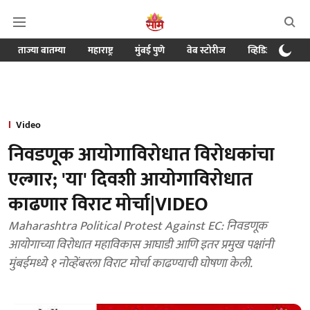
ताज्या बातम्या
महाराष्ट्र
मुंबई पुणे
वेब स्टोरीज
व्हिडिओ
क्र
Video
निवडणूक आयोगाविरोधात विरोधकांचा
एल्गार; 'या' दिवशी आयोगाविरोधात
काढणार विराट मोर्चा|VIDEO
Maharashtra Political Protest Against EC: निवडणूक
आयोगाच्या विरोधात महाविकास आघाडी आणि इतर प्रमुख पक्षांनी
मुंबईमध्ये १ नोव्हेंबरला विराट मोर्चा काढण्याची घोषणा केली.