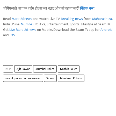
शॉपिंगसाठी 'सकाळ प्राईम डील्स'च्या भन्नाट ऑफर्स पाहण्यासाठी
क्लिक करा
.
Read
Marathi news
and watch Live TV.
Breaking news
from
Maharashtra
,
India, Pune,
Mumbai
, Politics, Entertainment, Sports, Lifestyle at SaamTV.
Get
Live Marathi news
on Mobile. Download the Saam Tv app for
Android
and
IOS
.
NCP
Ajit Pawar
Mumbai Police
Nashik Police
nashik police commissioner
Sinnar
Manikrao Kokate