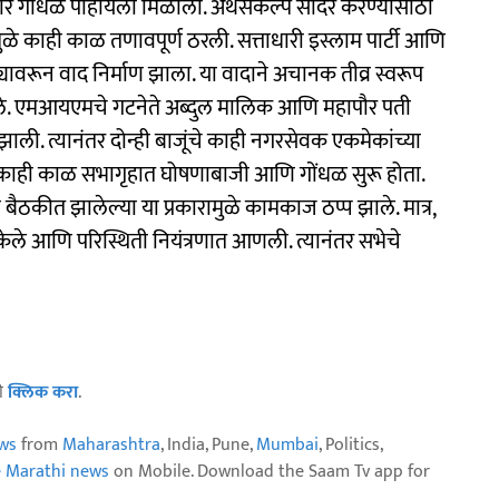
र गोंधळ पाहायला मिळाला. अर्थसंकल्प सादर करण्यासाठी
 काही काळ तणावपूर्ण ठरली. सत्ताधारी इस्लाम पार्टी आणि
्यावरून वाद निर्माण झाला. या वादाने अचानक तीव्र स्वरूप
ाले. एमआयएमचे गटनेते अब्दुल मालिक आणि महापौर पती
ली. त्यानंतर दोन्ही बाजूंचे काही नगरसेवक एकमेकांच्या
 काही काळ सभागृहात घोषणाबाजी आणि गोंधळ सुरू होता.
ैठकीत झालेल्या या प्रकारामुळे कामकाज ठप्प झाले. मात्र,
त केले आणि परिस्थिती नियंत्रणात आणली. त्यानंतर सभेचे
ठी
क्लिक करा
.
ws
from
Maharashtra
, India, Pune,
Mumbai
, Politics,
e Marathi news
on Mobile. Download the Saam Tv app for