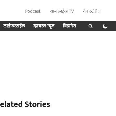
Podcast
साम लाईव्ह TV
वेब स्टोरीज
लाईफस्टाईल
व्हायरल न्यूज
बिझनेस
elated Stories