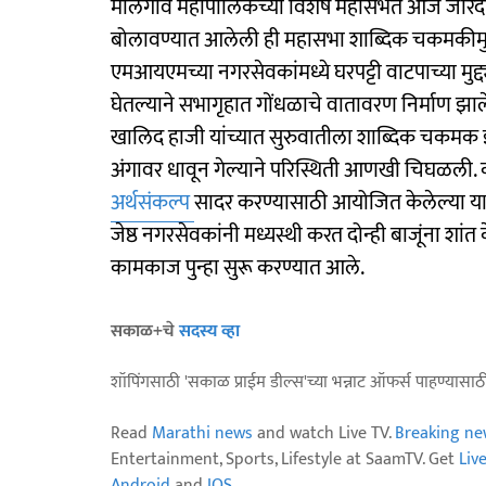
मालेगाव महापालिकेच्या विशेष महासभेत आज जोरदा
बोलावण्यात आलेली ही महासभा शाब्दिक चकमकीमुळे
एमआयएमच्या नगरसेवकांमध्ये घरपट्टी वाटपाच्या मुद्द
घेतल्याने सभागृहात गोंधळाचे वातावरण निर्माण झ
खालिद हाजी यांच्यात सुरुवातीला शाब्दिक चकमक झा
अंगावर धावून गेल्याने परिस्थिती आणखी चिघळली.
अर्थसंकल्प
सादर करण्यासाठी आयोजित केलेल्या या ब
जेष्ठ नगरसेवकांनी मध्यस्थी करत दोन्ही बाजूंना शां
कामकाज पुन्हा सुरू करण्यात आले.
सकाळ+चे
सदस्य व्हा
शॉपिंगसाठी 'सकाळ प्राईम डील्स'च्या भन्नाट ऑफर्स पाहण्यासा
Read
Marathi news
and watch Live TV.
Breaking ne
Entertainment, Sports, Lifestyle at SaamTV. Get
Liv
Android
and
IOS
.