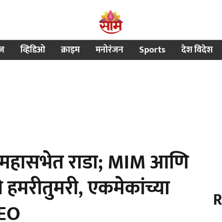
ीज
व्हिडिओ
क्राइम
मनोरंजन
Sports
देश विदेश
ा महासभेत राडा; MIM आणि
े हमरीतुमरी, एकमेकांच्या
R
DEO