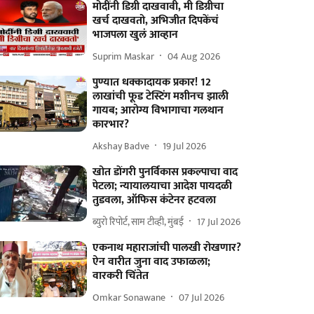
मोदींनी डिग्री दाखवावी, मी डिग्रीचा
खर्च दाखवतो, अभिजीत दिपकेंचं
भाजपला खुलं आव्हान
Suprim Maskar
04 Aug 2026
पुण्यात धक्कादायक प्रकार! 12
लाखांची फूड टेस्टिंग मशीनच झाली
गायब; आरोग्य विभागाचा गलथान
कारभार?
Akshay Badve
19 Jul 2026
खोत डोंगरी पुनर्विकास प्रकल्पाचा वाद
पेटला; न्यायालयाचा आदेश पायदळी
तुडवला, ऑफिस कंटेनर हटवला
ब्युरो रिपोर्ट, साम टीव्ही, मुंबई
17 Jul 2026
एकनाथ महाराजांची पालखी रोखणार?
ऐन वारीत जुना वाद उफाळला;
वारकरी चिंतेत
Omkar Sonawane
07 Jul 2026