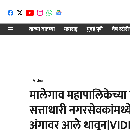
ताज्या बातम्या
महाराष्ट्र
मुंबई पुणे
वेब स्टोर
Video
मालेगाव महापालिकेच्य
सत्ताधारी नगरसेवकांमध्य
अंगावर आले धावून|VI