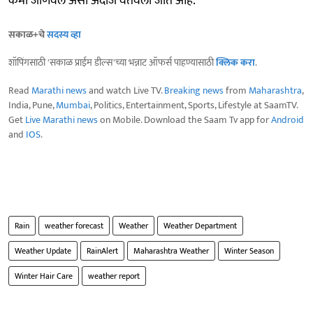
कमी जाणवेल असा अंदाज वर्तवला जात आहे.
सकाळ+चे
सदस्य व्हा
शॉपिंगसाठी 'सकाळ प्राईम डील्स'च्या भन्नाट ऑफर्स पाहण्यासाठी
क्लिक करा
.
Read
Marathi news
and watch Live TV.
Breaking news
from
Maharashtra
,
India, Pune,
Mumbai
, Politics, Entertainment, Sports, Lifestyle at SaamTV.
Get
Live Marathi news
on Mobile. Download the Saam Tv app for
Android
and
IOS
.
Rain
weather forecast
Weather
Weather Department
Weather Update
RainAlert
Maharashtra Weather
Winter Season
Winter Hair Care
weather report