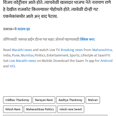
विजय वडेट्टीवार आले होते. त्याचवेळी खासदार भाजपा नेते नारायण राणे
हे देखील राजकोट किल्ल्यावर पोहोचले होते. त्यावेळी दोन्ही गट
एकमेकांसमोर आले अन् वाद पेटला.
सकाळ+चे
सदस्य व्हा
शॉपिंगसाठी 'सकाळ प्राईम डील्स'च्या भन्नाट ऑफर्स पाहण्यासाठी
क्लिक करा
.
Read
Marathi news
and watch Live TV.
Breaking news
from
Maharashtra
,
India, Pune,
Mumbai
, Politics, Entertainment, Sports, Lifestyle at SaamTV.
Get
Live Marathi news
on Mobile. Download the Saam Tv app for
Android
and
IOS
.
Uddhav Thackeray
Narayan Rane
Aaditya Thackeray
Malvan
Nilesh Rane
Maharashtraa Politics
nilesh rane tweet