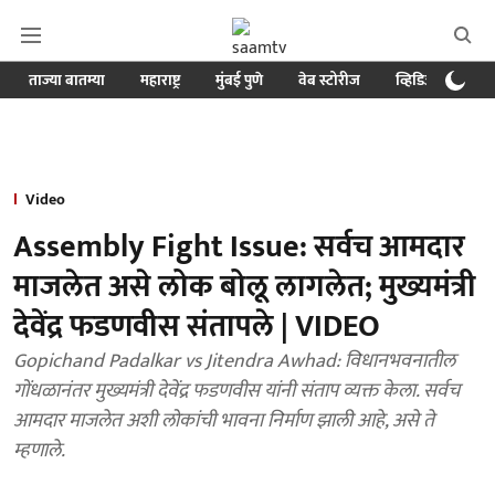
ताज्या बातम्या
महाराष्ट्र
मुंबई पुणे
वेब स्टोरीज
व्हिडिओ
क्र
Video
Assembly Fight Issue: सर्वच आमदार
माजलेत असे लोक बोलू लागलेत; मुख्यमंत्री
देवेंद्र फडणवीस संतापले | VIDEO
Gopichand Padalkar vs Jitendra Awhad: विधानभवनातील
गोंधळानंतर मुख्यमंत्री देवेंद्र फडणवीस यांनी संताप व्यक्त केला. सर्वच
आमदार माजलेत अशी लोकांची भावना निर्माण झाली आहे, असे ते
म्हणाले.