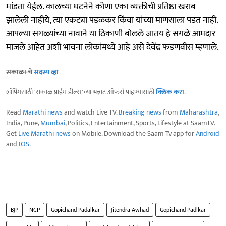
मांडता येईल. कालच्या घटनेने कोणा एका व्यक्तीची प्रतिष्ठा खराब
झालेली नाहीये, त्या एकट्या पडळकर किंवा यांच्या माणसाला पडत नाही.
आपल्या सगळ्यांच्या नावाने या ठिकाणी बोलले जातय हे सगळे आमदार
माजले आहेत अशी भावना लोकांमध्ये आहे असे देवेंद्र फडणवीस म्हणाले.
सकाळ+चे
सदस्य व्हा
शॉपिंगसाठी 'सकाळ प्राईम डील्स'च्या भन्नाट ऑफर्स पाहण्यासाठी
क्लिक करा
.
Read
Marathi news
and watch Live TV.
Breaking news
from
Maharashtra
,
India, Pune,
Mumbai
, Politics, Entertainment, Sports, Lifestyle at SaamTV.
Get
Live Marathi news
on Mobile. Download the Saam Tv app for
Android
and
IOS
.
BJP
NCP
Gopichand Padalkar
Jitendra Awhad
Gopichand Padlkar