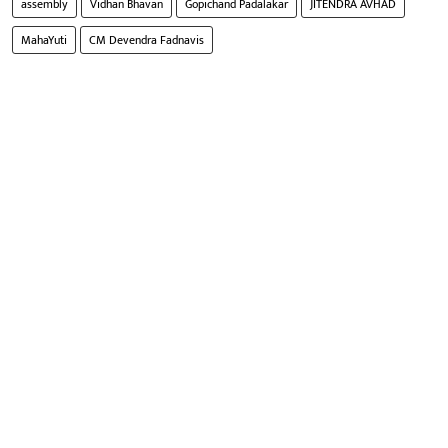
assembly
Vidhan Bhavan
Gopichand Padalakar
JITENDRA AVHAD
MahaYuti
CM Devendra Fadnavis