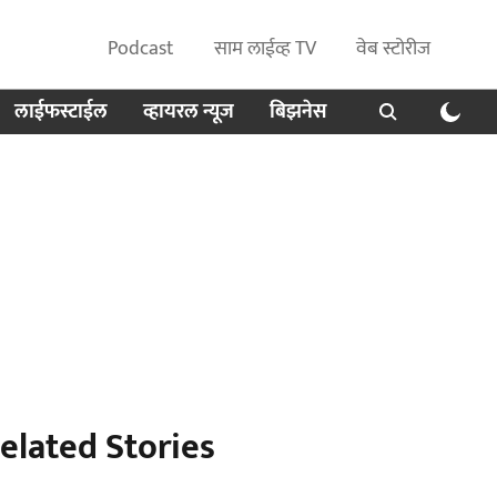
Podcast
साम लाईव्ह TV
वेब स्टोरीज
लाईफस्टाईल
व्हायरल न्यूज
बिझनेस
elated Stories