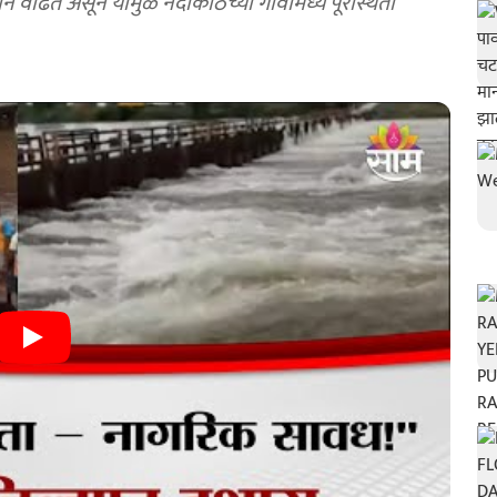
े वाढत असून यामुळे नदीकाठच्या गावांमध्ये पूरस्थिती