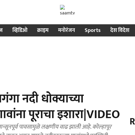
ीज
व्हिडिओ
क्राइम
मनोरंजन
Sports
देश विदेश
गा नदी धोक्याच्या
ावांना पूराचा इशारा|VIDEO
R
सूनपूर्व पावसामुळे लक्षणीय वाढ झाली आहे. कोल्हापूर