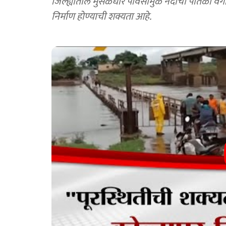
जिल्ह्यातील मुसळधार पावसामुळे नदीची पातळी वेगान
निर्माण होण्याची शक्यता आहे.