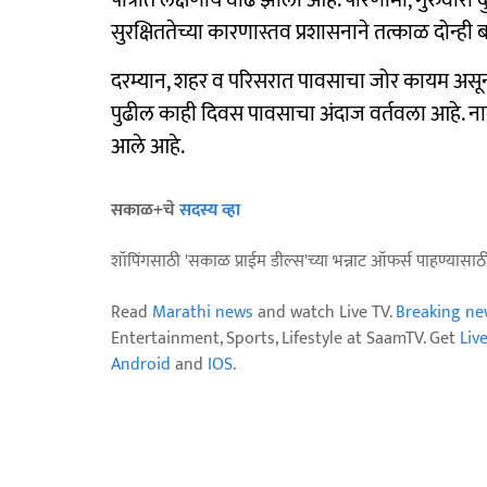
पात्रात लक्षणीय वाढ झाली आहे. परिणामी, गुरुवारी 
सुरक्षिततेच्या कारणास्तव प्रशासनाने तत्काळ दोन्ही 
दरम्यान, शहर व परिसरात पावसाचा जोर कायम असून
पुढील काही दिवस पावसाचा अंदाज वर्तवला आहे. नाग
आले आहे.
सकाळ+चे
सदस्य व्हा
शॉपिंगसाठी 'सकाळ प्राईम डील्स'च्या भन्नाट ऑफर्स पाहण्यासा
Read
Marathi news
and watch Live TV.
Breaking ne
Entertainment, Sports, Lifestyle at SaamTV. Get
Liv
Android
and
IOS
.