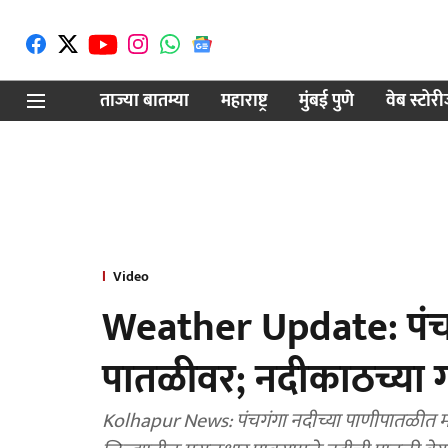
ताज्या बातम्या
महाराष्ट्र
मुंबई पुणे
वेब स्टोर
Video
Weather Update: पंचगं
पातळीवर; नदीकाठच्या ग
Kolhapur News: पंचगंगा नदीच्या पाणीपातळीत मान्